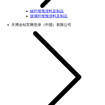
碳纤维预浸料及制品
玻璃纤维预浸料及制品
天博全站官网登录（中国）有限公司