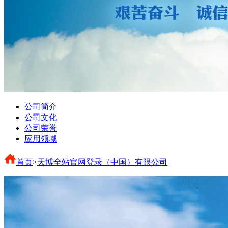
公司简介
公司文化
公司荣誉
应用领域
首页
>
天博全站官网登录（中国）有限公司