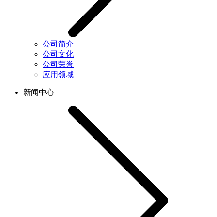
公司简介
公司文化
公司荣誉
应用领域
新闻中心