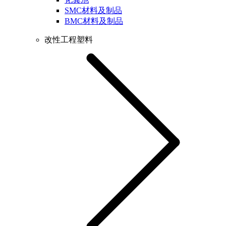
SMC材料及制品
BMC材料及制品
改性工程塑料