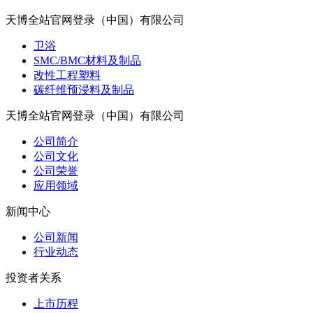
天博全站官网登录（中国）有限公司
卫浴
SMC/BMC材料及制品
改性工程塑料
碳纤维预浸料及制品
天博全站官网登录（中国）有限公司
公司简介
公司文化
公司荣誉
应用领域
新闻中心
公司新闻
行业动态
投资者关系
上市历程