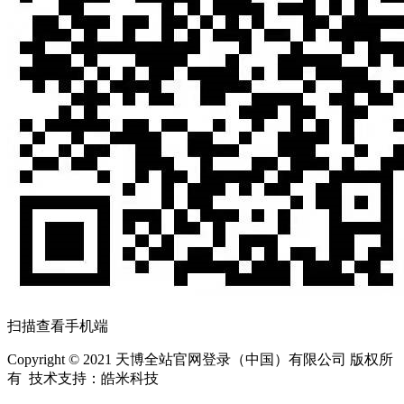
扫描查看手机端
Copyright © 2021 天博全站官网登录（中国）有限公司 版权所
有 技术支持：皓米科技