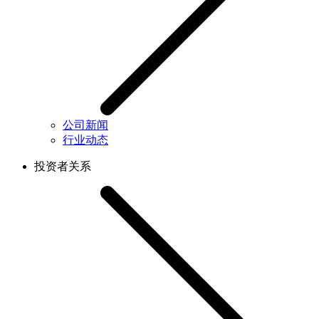
公司新闻
行业动态
投资者关系