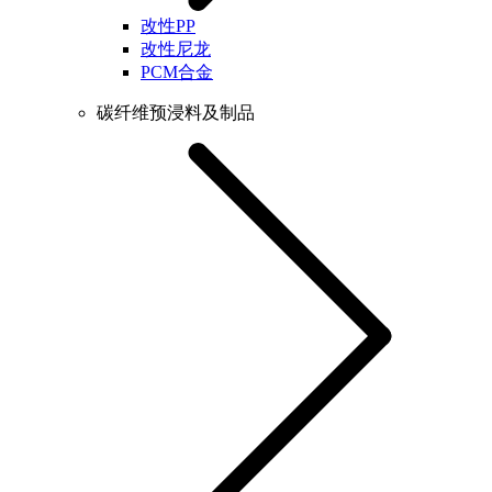
改性PP
改性尼龙
PCM合金
碳纤维预浸料及制品