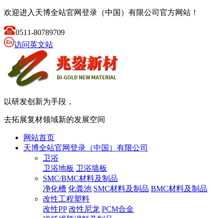
欢迎进入天博全站官网登录（中国）有限公司官方网站！
0511-80789709
访问英文站
以研发创新为手段，
去拓展复材领域新的发展空间
网站首页
天博全站官网登录（中国）有限公司
卫浴
卫浴地板
卫浴墙板
SMC/BMC材料及制品
净化槽
化粪池
SMC材料及制品
BMC材料及制品
改性工程塑料
改性PP
改性尼龙
PCM合金