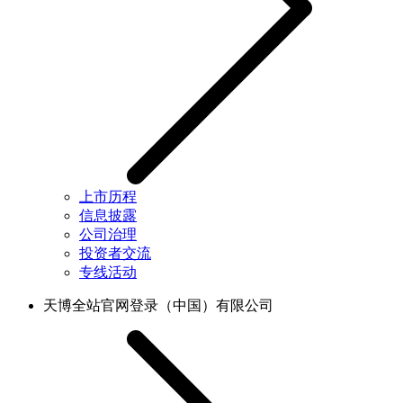
上市历程
信息披露
公司治理
投资者交流
专线活动
天博全站官网登录（中国）有限公司