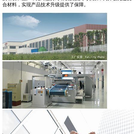
合材料，实现产品技术升级提供了保障。