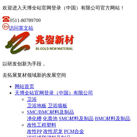
欢迎进入天博全站官网登录（中国）有限公司官方网站！
0511-80789709
访问英文站
以研发创新为手段，
去拓展复材领域新的发展空间
网站首页
天博全站官网登录（中国）有限公司
卫浴
卫浴地板
卫浴墙板
SMC/BMC材料及制品
净化槽
化粪池
SMC材料及制品
BMC材料及制品
改性工程塑料
改性PP
改性尼龙
PCM合金